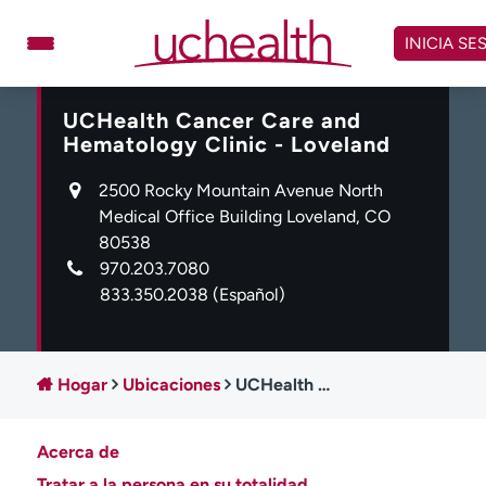
Omitir
y
INICIA SE
ver
contenido
UCHealth Cancer Care and
Médicos
Especialidades
Hematology Clinic - Loveland
Ubicaciones
Programar cita
2500 Rocky Mountain Avenue North
Atención de urgencia
Medical Office Building Loveland, CO
virtual
80538
970.203.7080
Facturación y precios
Remisiones
833.350.2038
(Español)
Dar
Carreras
Inicie sesión en My Health Connection
Hogar
Ubicaciones
UCHealth Cancer Care and Hematology Clinic - Loveland
Acerca de
Acerca de UCHealth
Clases y eventos
Tratar a la persona en su totalidad