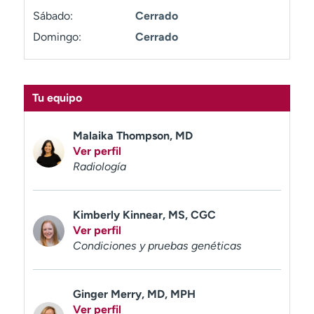
t
Sábado:
Cerrado
r
Domingo:
Cerrado
a
r
Tu equipo
Malaika Thompson, MD
Ver perfil
Radiología
Kimberly Kinnear, MS, CGC
Ver perfil
Condiciones y pruebas genéticas
Ginger Merry, MD, MPH
Ver perfil