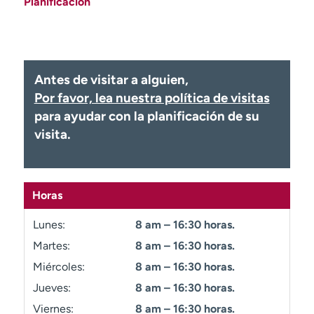
Planificación
Ready. Set. CO.
Ensayos clínicos
Empleados
Profesionales
Atención a medios de
Asistencia financiera
comunicación
Antes de visitar a alguien,
Contáctenos
Noticias e historias
Por favor, lea nuestra política de visitas
para ayudar con la planificación de su
A
visita.
y
ú
d
a
Horas
m
e
Lunes:
8 am – 16:30 horas.
a
Martes:
8 am – 16:30 horas.
e
n
Miércoles:
8 am – 16:30 horas.
c
Jueves:
8 am – 16:30 horas.
o
Viernes:
8 am – 16:30 horas.
n