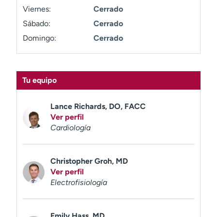
t
Viernes:
Cerrado
r
Sábado:
Cerrado
a
Domingo:
Cerrado
r
Tu equipo
Lance Richards, DO, FACC
Ver perfil
Cardiología
Christopher Groh, MD
Ver perfil
Electrofisiología
Emily Hass, MD