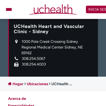
Omitir
y
INICIA SE
ver
contenido
UCHealth Heart and Vascular
Médicos
Especialidades
Clinic - Sidney
Ubicaciones
Programar cita
1000 Pole Creek Crossing Sidney
Atención de urgencia
Regional Medical Center Sidney, NE
virtual
69162
308.254.5067
Facturación y precios
Remisiones
308.254.4003
Dar
Carreras
Inicie sesión en My Health Connection
Hogar
Ubicaciones
UCHealth Heart and Vascular Clinic - Sidney
Acerca de
Acerca de UCHealth
Clases y eventos
Especialidades