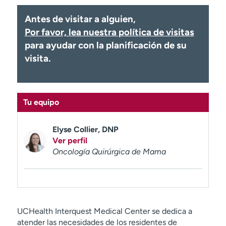
Ready. Set. CO.
Ensayos clínicos
Antes de visitar a alguien,
Empleados
Profesionales
Por favor, lea nuestra política de visitas
Atención a medios de
Asistencia financiera
para ayudar con la planificación de su
comunicación
visita.
Contáctenos
Noticias e historias
A
y
Tu equipo
ú
d
Elyse Collier, DNP
a
Ver perfil
m
Oncología Quirúrgica de Mama
e
a
e
n
c
UCHealth Interquest Medical Center se dedica a
o
atender las necesidades de los residentes de
n