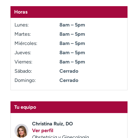
Ready. Set. CO.
Ensayos clínicos
Horas
Empleados
Profesionales
Atención a medios de
Asistencia financiera
Lunes:
8am – 5pm
comunicación
Martes:
8am – 5pm
Contáctenos
Noticias e historias
Miércoles:
8am – 5pm
Jueves:
8am – 5pm
A
y
Viernes:
8am – 5pm
ú
Sábado:
Cerrado
d
Domingo:
Cerrado
a
m
e
a
Tu equipo
e
n
c
Christina Ruiz, DO
o
Ver perfil
n
Obstetricia y Ginecología