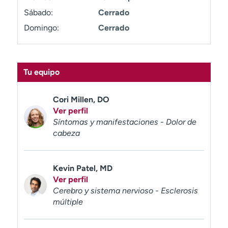
t
Sábado:
Cerrado
r
Domingo:
Cerrado
a
r
Tu equipo
Cori Millen, DO
Ver perfil
Síntomas y manifestaciones - Dolor de
cabeza
Kevin Patel, MD
Ver perfil
Cerebro y sistema nervioso - Esclerosis
múltiple