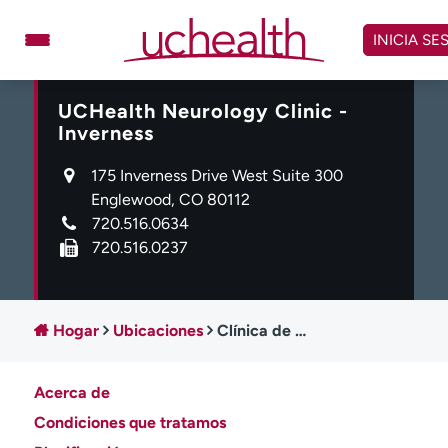
Omitir
y
INICIA SE
ver
contenido
UCHealth Neurology Clinic -
Médicos
Especialidades
Inverness
Ubicaciones
Programar cita
175 Inverness Drive West Suite 300
Atención de urgencia
Englewood, CO 80112
virtual
720.516.0634
720.516.0237
Facturación y precios
Remisiones
Dar
Carreras
Hogar
Ubicaciones
Clínica de Neurología UCHealth - Inverness
Inicie sesión en My Health Connection
Acerca de
Acerca de UCHealth
Clases y eventos
Condiciones que tratamos