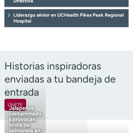
Directiva
Liderazgo sénior en UCHealth Pikes Peak Regional
Hospital
Historias inspiradoras
enviadas a tu bandeja de
entrada
ÚNETE
Jalapeños
contaminado
Nombre
(Obligatorio)
s provocan
brote de
salmonela en