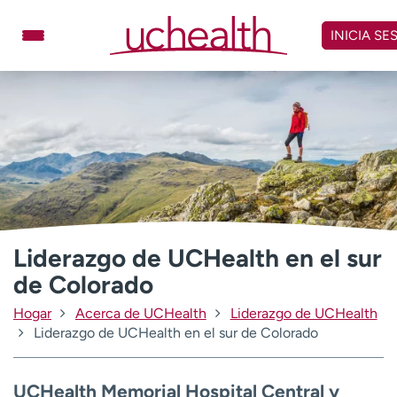
Omitir
y
INICIA SE
ver
contenido
Médicos
Especialidades
Ubicaciones
Programar cita
Atención de urgencia
virtual
Facturación y precios
Remisiones
Liderazgo de UCHealth en el sur
Dar
Carreras
de Colorado
Inicie sesión en My Health Connection
Hogar
Acerca de UCHealth
Liderazgo de UCHealth
Liderazgo de UCHealth en el sur de Colorado
Acerca de UCHealth
Clases y eventos
UCHealth Memorial Hospital Central y