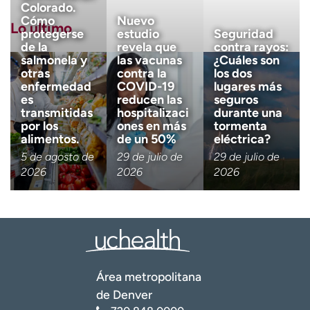
Apellido
(Obligatorio)
Colorado.
Cómo
Nuevo
Lo último
protegerse
estudio
Seguridad
de la
revela que
contra rayos:
Correo electrónico
(obligatorio)
salmonela y
las vacunas
¿Cuáles son
otras
contra la
los dos
enfermedad
COVID-19
lugares más
es
reducen las
seguros
Código postal
(obligatorio)
transmitidas
hospitalizaci
durante una
por los
ones en más
tormenta
alimentos.
de un 50%
eléctrica?
Descargo de responsabilidad 
Tengo más de 18 años
5 de agosto de
29 de julio de
29 de julio de
2026
2026
2026
Quiero recibir noticias de salu
Quiero recibir noticias de salud en:
Área metropolitana
de Denver