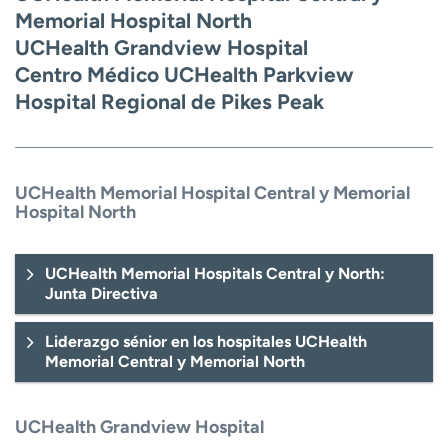
Ready. Set. CO.
Ensayos clínicos
Memorial Hospital North
Empleados
Profesionales
UCHealth Grandview Hospital
Centro Médico UCHealth Parkview
Atención a medios de
Asistencia financiera
comunicación
Hospital Regional de Pikes Peak
Contáctenos
Noticias e historias
A
UCHealth Memorial Hospital Central y Memorial
y
Hospital North
ú
d
a
UCHealth Memorial Hospitals Central y North:
m
Junta Directiva
e
a
Liderazgo sénior en los hospitales UCHealth
e
Memorial Central y Memorial North
n
c
o
UCHealth Grandview Hospital
n