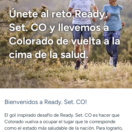
Ready. Set. CO.
Ensayos clínicos
Únete al reto Ready.
Empleados
Profesionales
Atención a medios de
Asistencia financiera
Set. CO y llevemos a
comunicación
Colorado de vuelta a la
Contáctenos
Noticias e historias
cima de la salud.
A
y
ú
d
a
m
e
a
Bienvenidos a Ready. Set. CO!
e
n
El gol inspirado desafío de Ready. Set. CO es hacer que
c
Colorado vuelva a ocupar el lugar que le corresponde
o
como el estado más saludable de la nación. Para lograrlo,
n