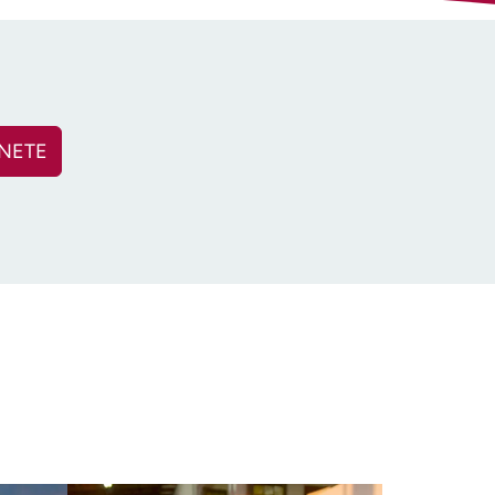
NETE
bligatorio)
tal
(obligatorio)
por edad
(Obligatorio)
d en: