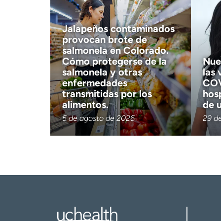
Jalapeños contaminados
provocan brote de
salmonela en Colorado.
Cómo protegerse de la
Nue
salmonela y otras
las 
enfermedades
COV
transmitidas por los
hos
alimentos.
de 
5 de agosto de 2026
29 de