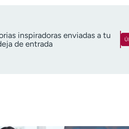
orias inspiradoras enviadas a tu
Ú
eja de entrada
Nombre
Apellido
(Obligatorio)
(O
Correo electrónico
Código pos
(obligatorio)
Descargo de responsabilidad 
o más de 18 años
Quiero recibir noticias de salu
Quiero recibir noticias de salud en: