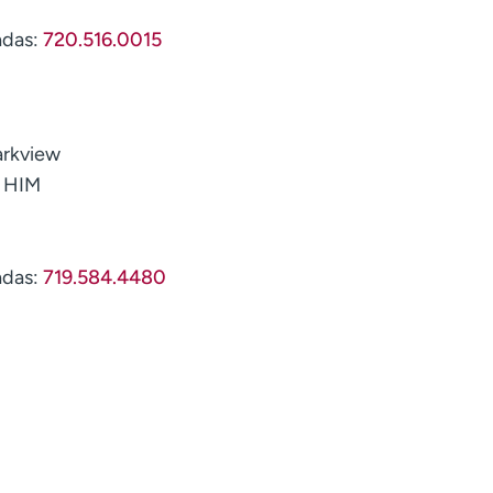
adas:
720.516.0015
arkview
e HIM
adas:
719.584.4480