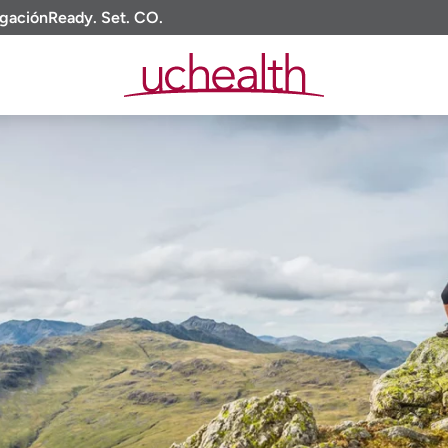
igación
Ready. Set. CO.