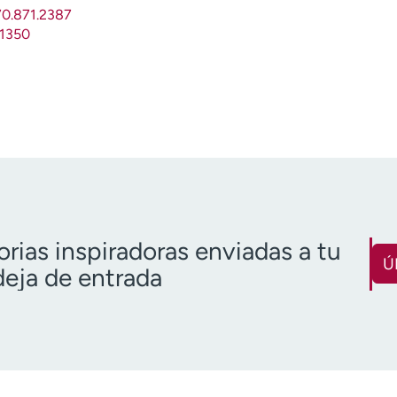
70.871.2387
.1350
orias inspiradoras enviadas a tu
Ú
eja de entrada
Nombre
Apellido
(Obligatorio)
(O
Correo electrónico
Código pos
(obligatorio)