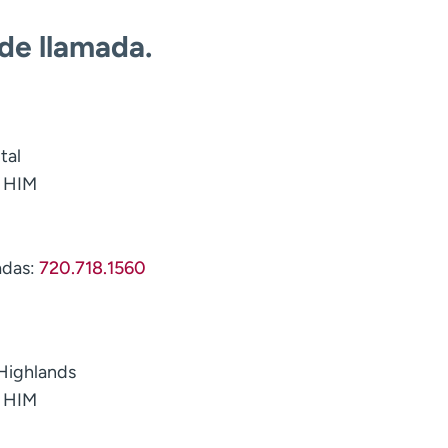
 de llamada.
tal
e HIM
adas:
720.718.1560
Highlands
e HIM