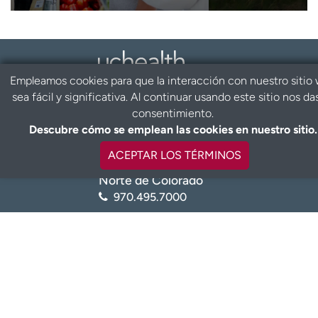
Quiero recibir noticias de salud en:
Empleamos cookies para que la interacción con nuestro sitio
sea fácil y significativa. Al continuar usando este sitio nos da
Área metropolitana
consentimiento.
de Denver
Descubre cómo se emplean las cookies en nuestro sitio.
720.848.0000
ACEPTAR LOS TÉRMINOS
Norte de Colorado
970.495.7000
Sur de Colorado
719.365.5000
Para información en