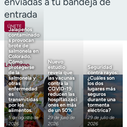
enviadas a tu bandeja de
entrada
ÚNETE
Jalapeños
contaminado
Nombre
(Obligatorio)
s provocan
brote de
salmonela en
Apellido
(Obligatorio)
Colorado.
Cómo
Nuevo
Lo último
protegerse
estudio
Seguridad
de la
revela que
contra rayos:
Correo electrónico
(obligatorio)
salmonela y
las vacunas
¿Cuáles son
otras
contra la
los dos
enfermedad
COVID-19
lugares más
es
reducen las
seguros
Código postal
(obligatorio)
transmitidas
hospitalizaci
durante una
por los
ones en más
tormenta
alimentos.
de un 50%
eléctrica?
Descargo de responsabilidad 
Tengo más de 18 años
5 de agosto de
29 de julio de
29 de julio de
2026
2026
2026
Quiero recibir noticias de salu