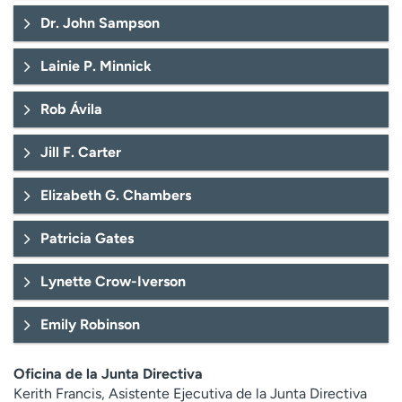
t
Dr. John Sampson
r
a
Lainie P. Minnick
r
Rob Ávila
Jill F. Carter
Elizabeth G. Chambers
Patricia Gates
Lynette Crow-Iverson
Emily Robinson
Oficina de la Junta Directiva
Kerith Francis, Asistente Ejecutiva de la Junta Directiva