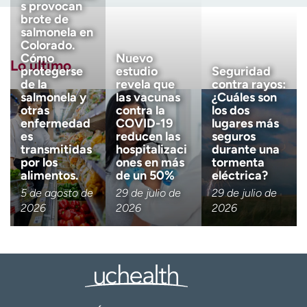
s provocan
brote de
salmonela en
Apellido
(Obligatorio)
Colorado.
Cómo
Nuevo
Lo último
protegerse
estudio
Seguridad
de la
revela que
contra rayos:
Correo electrónico
(obligatorio)
salmonela y
las vacunas
¿Cuáles son
otras
contra la
los dos
enfermedad
COVID-19
lugares más
es
reducen las
seguros
Código postal
(obligatorio)
transmitidas
hospitalizaci
durante una
por los
ones en más
tormenta
alimentos.
de un 50%
eléctrica?
Descargo de responsabilidad 
Tengo más de 18 años
5 de agosto de
29 de julio de
29 de julio de
2026
2026
2026
Quiero recibir noticias de salu
Quiero recibir noticias de salud en: