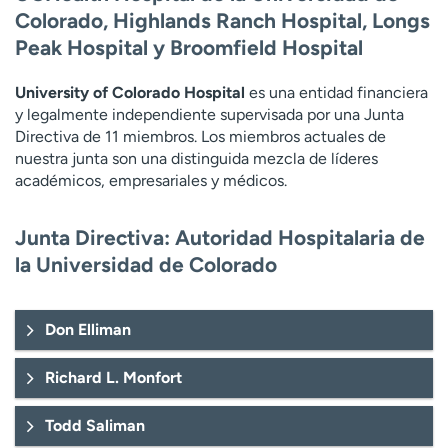
Ready. Set. CO.
Ensayos clínicos
Colorado, Highlands Ranch Hospital, Longs
Empleados
Profesionales
Peak Hospital y Broomfield Hospital
Atención a medios de
Asistencia financiera
University of Colorado Hospital
es una entidad financiera
comunicación
y legalmente independiente supervisada por una Junta
Contáctenos
Noticias e historias
Directiva de 11 miembros. Los miembros actuales de
nuestra junta son una distinguida mezcla de líderes
A
académicos, empresariales y médicos.
y
ú
Junta Directiva: Autoridad Hospitalaria de
d
la Universidad de Colorado
a
m
e
Don Elliman
a
e
n
Richard L. Monfort
c
o
Todd Saliman
n