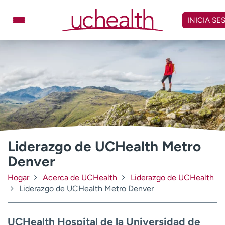
Omitir
y
INICIA SE
ver
contenido
Médicos
Especialidades
Ubicaciones
Programar cita
Atención de urgencia
virtual
Facturación y precios
Remisiones
Liderazgo de UCHealth Metro
Dar
Carreras
Denver
Inicie sesión en My Health Connection
Hogar
Acerca de UCHealth
Liderazgo de UCHealth
Liderazgo de UCHealth Metro Denver
Acerca de UCHealth
Clases y eventos
UCHealth Hospital de la Universidad de