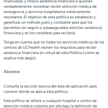
financieras, y ofrece asistencia financiera a quienes
Ready. Set. CO.
Ensayos clínicos
verdaderamente necesitan recibir atención médica de
Empleados
Profesionales
emergencia y servicios hospitalarios médicamente
necesarios. El objetivo de esta política es establecer y
Atención a medios de
Asistencia financiera
garantizar un método justo y constante para que los
comunicación
pacientes sin seguro o subasegurados soliciten asistencia
Contáctenos
Noticias e historias
financiera y se los considere para recibirla.
Tenga en cuenta que no todos los servicios médicos de los
A
centros de UCHealth reúnen los requisitos para recibir
y
asistencia financiera en virtud de esta Política (como se
ú
explica más abajo).
d
a
m
Alcance
e
a
e
Consulte la sección acerca del área de aplicación para
n
conocer dónde se aplica esta política.
c
Esta política se refiere a cualquier hospital o centro de
o
atención médica cubierto por ella bajo la definición de
n