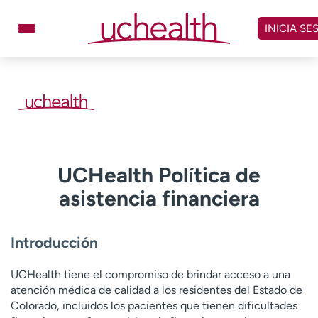
Omitir
y
INICIA SE
ver
contenido
Médicos
Especialidades
Ubicaciones
Programar cita
Atención de urgencia
virtual
UCHealth Política de
Facturación y precios
Remisiones
asistencia financiera
Dar
Carreras
Introducción
Inicie sesión en My Health Connection
UCHealth tiene el compromiso de brindar acceso a una
atención médica de calidad a los residentes del Estado de
Acerca de UCHealth
Clases y eventos
Colorado, incluidos los pacientes que tienen dificultades