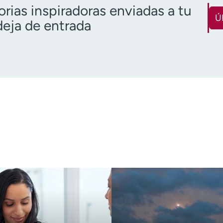
orias inspiradoras enviadas a tu
Ú
eja de entrada
Nombre
Apellido
(Obligatorio)
(O
Correo electrónico
Código pos
(obligatorio)
Descargo de responsabilidad 
o más de 18 años
Quiero recibir noticias de salu
Quiero recibir noticias de salud en: