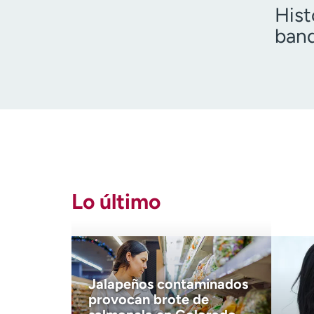
Hist
band
Teng
Lo último
Jalapeños contaminados
provocan brote de