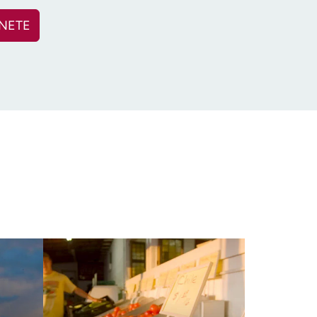
NETE
bligatorio)
tal
(obligatorio)
por edad
(Obligatorio)
d en: