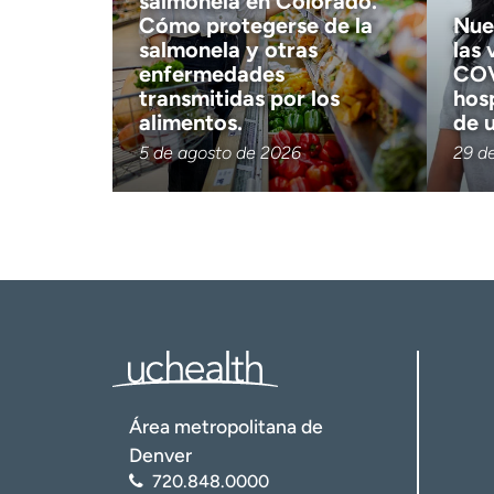
salmonela en Colorado.
Cómo protegerse de la
Nue
salmonela y otras
las 
enfermedades
COV
transmitidas por los
hos
alimentos.
de 
5 de agosto de 2026
29 de
Área metropolitana de
Denver
720.848.0000