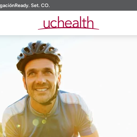
igación
Ready. Set. CO.