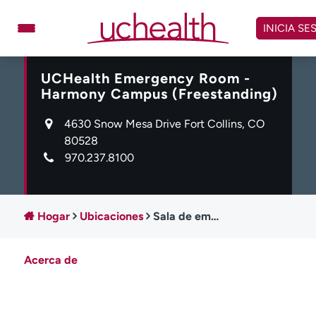
Omitir
y
INICIA SE
ver
contenido
UCHealth Emergency Room -
Médicos
Especialidades
Harmony Campus (Freestanding)
Ubicaciones
Programar cita
4630 Snow Mesa Drive Fort Collins, CO
Atención de urgencia
80528
virtual
970.237.8100
Facturación y precios
Remisiones
Dar
Carreras
Hogar
Ubicaciones
Sala de emergencias de UCHealth - Harmony Campus (independiente)
Inicie sesión en My Health Connection
Acerca de
Acerca de UCHealth
Clases y eventos