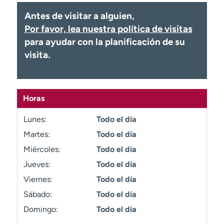
Ready. Set. CO.
Ensayos clínicos
Antes de visitar a alguien,
Empleados
Profesionales
Por favor, lea nuestra política de visitas
Atención a medios de
Asistencia financiera
para ayudar con la planificación de su
comunicación
visita.
Contáctenos
Noticias e historias
A
Horas
y
ú
Lunes:
Todo el día
d
a
Martes:
Todo el día
m
Miércoles:
Todo el día
e
Jueves:
Todo el día
a
e
Viernes:
Todo el día
n
Sábado:
Todo el día
c
Domingo:
Todo el día
o
n