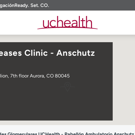
igación
Ready. Set. CO.
ases Clinic - Anschutz
lion, 7th floor Aurora, CO 80045
es Glomerulares UCHealth - Pabellón Ambulatorio Anschutz