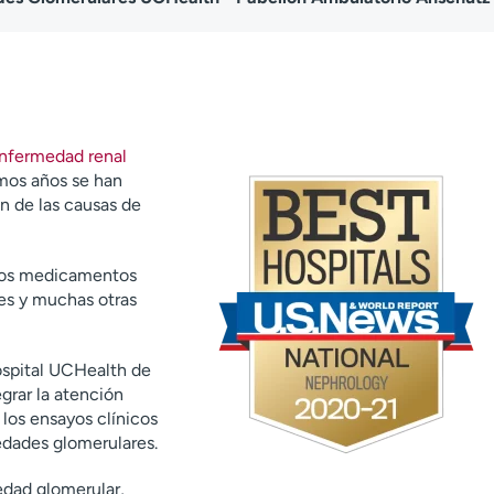
nfermedad renal
imos años se han
n de las causas de
ios medicamentos
es y muchas otras
ospital UCHealth de
egrar la atención
 los ensayos clínicos
edades glomerulares.
edad glomerular,