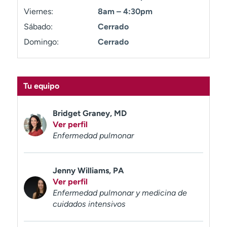
t
Viernes:
8am – 4:30pm
r
Sábado:
Cerrado
a
r
Domingo:
Cerrado
Tu equipo
Bridget Graney, MD
Ver perfil
Enfermedad pulmonar
Jenny Williams, PA
Ver perfil
Enfermedad pulmonar y medicina de
cuidados intensivos