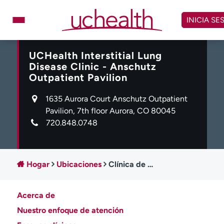
Omitir
y
INICIA SE
ver
contenido
UCHealth Interstitial Lung
Médicos
Especialidades
Disease Clinic - Anschutz
Ubicaciones
Programar cita
Outpatient Pavilion
Atención de urgencia
1635 Aurora Court Anschutz Outpatient
virtual
Pavilion, 7th floor Aurora, CO 80045
720.848.0748
Facturación y precios
Remisiones
Dar
Carreras
Hogar
Ubicaciones
Clínica de Enfermedades Intersticiales Pulmonares UCHealth - Pabellón Ambulatorio Anschutz
Inicie sesión en My Health Connection
Acerca de
Acerca de UCHealth
Clases y eventos
Nuestro enfoque de atención