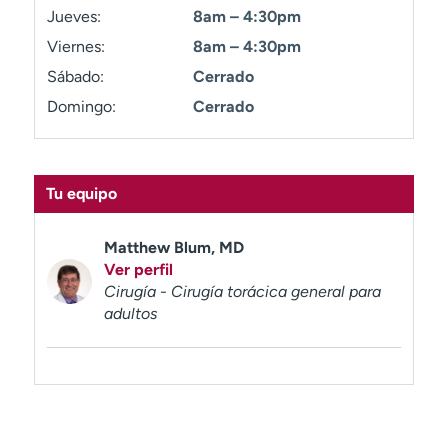
t
Jueves:
8am – 4:30pm
r
Viernes:
8am – 4:30pm
a
Sábado:
Cerrado
r
Domingo:
Cerrado
Tu equipo
Matthew Blum, MD
Ver perfil
Cirugía - Cirugía torácica general para
adultos