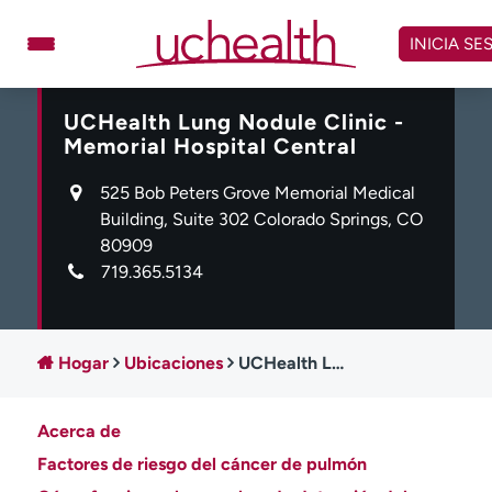
Omitir
y
INICIA SE
ver
contenido
UCHealth Lung Nodule Clinic -
Médicos
Especialidades
Memorial Hospital Central
Ubicaciones
Programar cita
525 Bob Peters Grove Memorial Medical
Atención de urgencia
Building, Suite 302 Colorado Springs, CO
virtual
80909
719.365.5134
Facturación y precios
Remisiones
Dar
Carreras
Hogar
Ubicaciones
UCHealth Lung Nodule Clinic - Memorial Hospital Central
Inicie sesión en My Health Connection
Acerca de
Acerca de UCHealth
Clases y eventos
Factores de riesgo del cáncer de pulmón