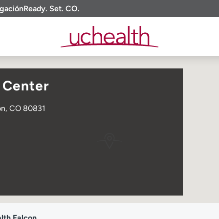
igación
Ready. Set. CO.
 Center
con, CO 80831
th Falcon