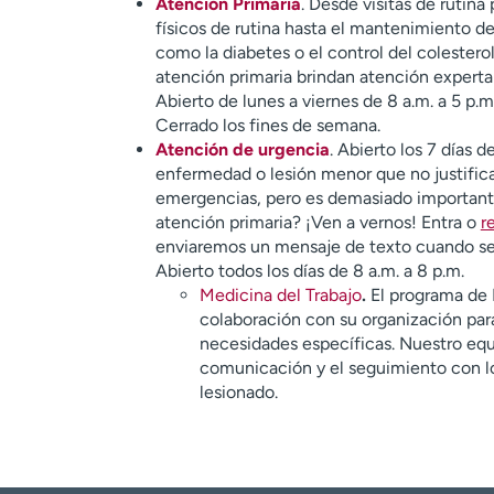
Atención Primaria
. Desde visitas de rutin
físicos de rutina hasta el mantenimiento d
como la diabetes o el control del colestero
atención primaria brindan atención experta 
Abierto de lunes a viernes de 8 a.m. a 5 p.m.
Cerrado los fines de semana.
Atención de urgencia
. Abierto los 7 días 
enfermedad o lesión menor que no justifica 
emergencias, pero es demasiado importante
atención primaria? ¡Ven a vernos! Entra o
r
enviaremos un mensaje de texto cuando se
Abierto todos los días de 8 a.m. a 8 p.m.
Medicina del Trabajo
.
El programa de 
colaboración con su organización para
necesidades específicas. Nuestro equi
comunicación y el seguimiento con lo
lesionado.