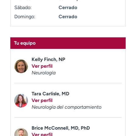
t
Sábado:
Cerrado
r
Domingo:
Cerrado
a
r
Tu equipo
Kelly Finch, NP
Ver perfil
Neurología
Tara Carlisle, MD
Ver perfil
Neurología del comportamiento
Brice McConnell, MD, PhD
Ver perfil