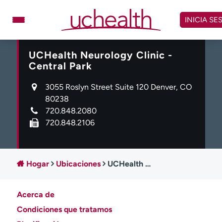
Omitir
y
INICIA SE
ver
contenido
UCHealth Neurology Clinic -
Médicos
Especialidades
Central Park
Ubicaciones
Programar cita
3055 Roslyn Street Suite 120 Denver, CO
Atención de urgencia
80238
virtual
720.848.2080
720.848.2106
Facturación y precios
Remisiones
Dar
Carreras
Hogar
Ubicaciones
UCHealth Neurology Clinic - Central Park
Inicie sesión en My Health Connection
Acerca de
Acerca de UCHealth
Clases y eventos
Condiciones que tratamos