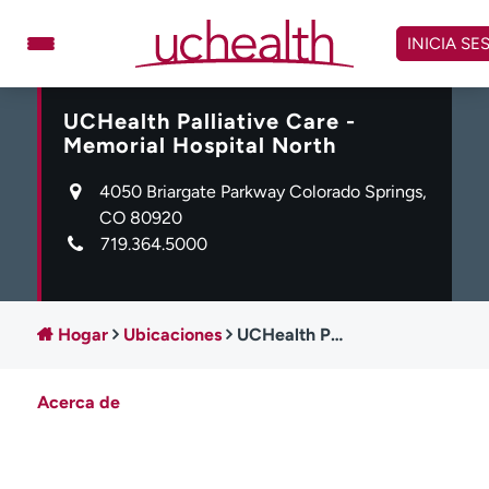
Omitir
y
INICIA SE
ver
contenido
UCHealth Palliative Care -
Médicos
Especialidades
Memorial Hospital North
Ubicaciones
Programar cita
4050 Briargate Parkway Colorado Springs,
Atención de urgencia
CO 80920
virtual
719.364.5000
Facturación y precios
Remisiones
Dar
Carreras
Hogar
Ubicaciones
UCHealth Palliative Care - Memorial Hospital North
Inicie sesión en My Health Connection
Acerca de
Acerca de UCHealth
Clases y eventos