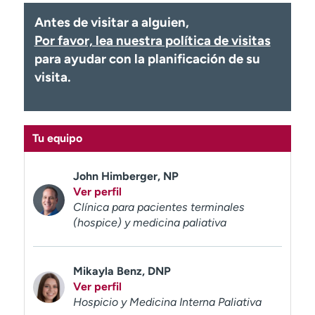
Ready. Set. CO.
Ensayos clínicos
Antes de visitar a alguien,
Empleados
Profesionales
Por favor, lea nuestra política de visitas
Atención a medios de
Asistencia financiera
para ayudar con la planificación de su
comunicación
visita.
Contáctenos
Noticias e historias
A
Tu equipo
y
ú
d
John Himberger, NP
a
Ver perfil
m
Clínica para pacientes terminales
e
(hospice) y medicina paliativa
a
e
n
Mikayla Benz, DNP
c
Ver perfil
o
Hospicio y Medicina Interna Paliativa
n