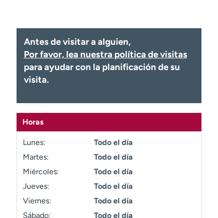
Ready. Set. CO.
Ensayos clínicos
Empleados
Profesionales
Atención a medios de
Asistencia financiera
Antes de visitar a alguien,
comunicación
Por favor, lea nuestra política de visitas
Contáctenos
Noticias e historias
para ayudar con la planificación de su
visita.
A
y
ú
d
Horas
a
m
Lunes:
Todo el día
e
Martes:
Todo el día
a
Miércoles:
Todo el día
e
n
Jueves:
Todo el día
c
Viernes:
Todo el día
o
n
Sábado:
Todo el día