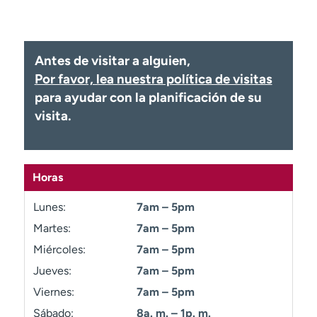
Ready. Set. CO.
Ensayos clínicos
Empleados
Profesionales
Atención a medios de
Asistencia financiera
Antes de visitar a alguien,
comunicación
Por favor, lea nuestra política de visitas
Contáctenos
Noticias e historias
para ayudar con la planificación de su
visita.
A
y
ú
d
Horas
a
m
Lunes:
7am – 5pm
e
Martes:
7am – 5pm
a
Miércoles:
7am – 5pm
e
n
Jueves:
7am – 5pm
c
Viernes:
7am – 5pm
o
n
Sábado:
8a. m. – 1p. m.