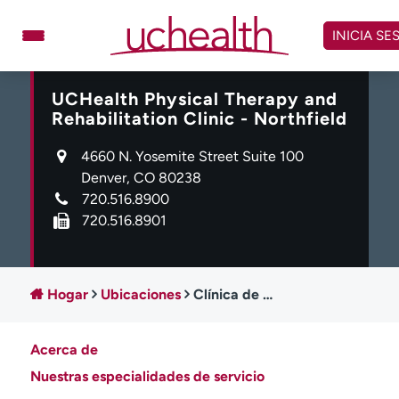
Omitir
y
INICIA SE
ver
contenido
UCHealth Physical Therapy and
Médicos
Especialidades
Rehabilitation Clinic - Northfield
Ubicaciones
Programar cita
4660 N. Yosemite Street Suite 100
Atención de urgencia
Denver, CO 80238
virtual
720.516.8900
720.516.8901
Facturación y precios
Remisiones
Dar
Carreras
Hogar
Ubicaciones
Clínica de Fisioterapia y Rehabilitación UCHealth - Northfield
Inicie sesión en My Health Connection
Acerca de
Acerca de UCHealth
Clases y eventos
Nuestras especialidades de servicio