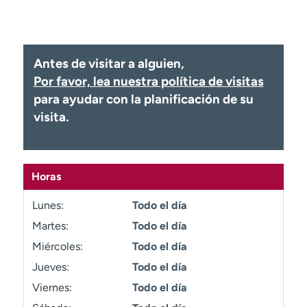
Ready. Set. CO.
Ensayos clínicos
Empleados
Profesionales
Atención a medios de
Asistencia financiera
Antes de visitar a alguien,
comunicación
Por favor, lea nuestra política de visitas
Contáctenos
Noticias e historias
para ayudar con la planificación de su
visita.
A
y
ú
d
Horas
a
m
Lunes:
Todo el día
e
Martes:
Todo el día
a
e
Miércoles:
Todo el día
n
Jueves:
Todo el día
c
Viernes:
Todo el día
o
n