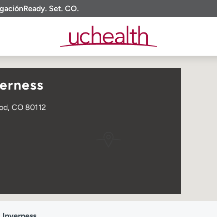
igación
Ready. Set. CO.
verness
ood, CO 80112
 Inverness