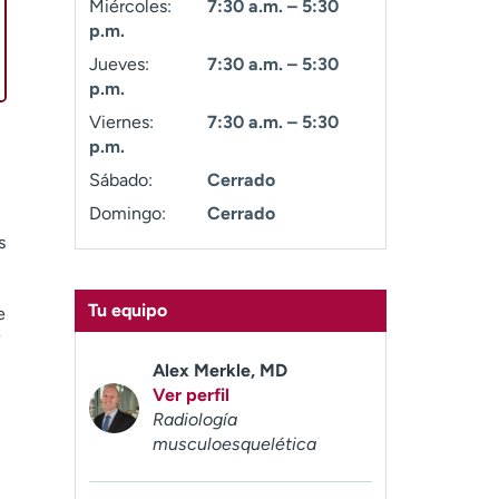
Miércoles:
7:30 a.m. – 5:30
p.m.
Jueves:
7:30 a.m. – 5:30
p.m.
Viernes:
7:30 a.m. – 5:30
p.m.
Sábado:
Cerrado
Domingo:
Cerrado
s
Tu equipo
e
Alex Merkle, MD
Ver perfil
Radiología
musculoesquelética