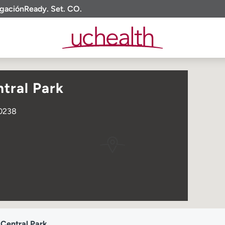
igación
Ready. Set. CO.
tral Park
80238
Central Park