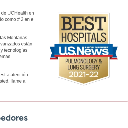
de UCHealth en
do como # 2 en el
e las Montañas
avanzados están
 y tecnologías
lemas
estra atención
ted, llame al
eedores