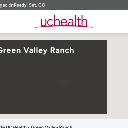
igación
Ready. Set. CO.
Green Valley Ranch
de UCHealth - Green Valley Ranch