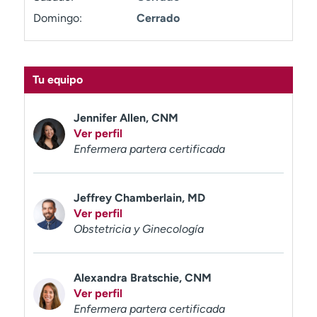
t
Domingo:
Cerrado
r
a
r
Tu equipo
Jennifer Allen, CNM
Ver perfil
Enfermera partera certificada
Jeffrey Chamberlain, MD
Ver perfil
Obstetricia y Ginecología
Alexandra Bratschie, CNM
Ver perfil
Enfermera partera certificada