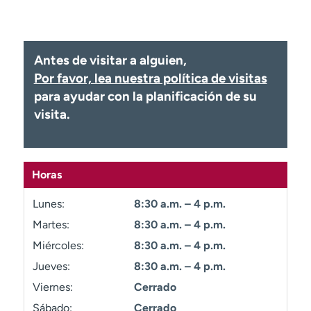
Ready. Set. CO.
Ensayos clínicos
Empleados
Profesionales
Atención a medios de
Asistencia financiera
Antes de visitar a alguien,
comunicación
Por favor, lea nuestra política de visitas
Contáctenos
Noticias e historias
para ayudar con la planificación de su
visita.
A
y
ú
d
Horas
a
m
Lunes:
8:30 a.m. – 4 p.m.
e
Martes:
8:30 a.m. – 4 p.m.
a
Miércoles:
8:30 a.m. – 4 p.m.
e
n
Jueves:
8:30 a.m. – 4 p.m.
c
Viernes:
Cerrado
o
n
Sábado:
Cerrado