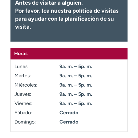
Antes de visitar a alguien,
Ready. Set. CO.
Ensayos clínicos
Por favor, lea nuestra política de visitas
Empleados
Profesionales
para ayudar con la planificación de su
Atención a medios de
Asistencia financiera
visita.
comunicación
Contáctenos
Noticias e historias
Horas
A
y
Lunes:
9a. m. – 5p. m.
ú
d
Martes:
9a. m. – 5p. m.
a
Miércoles:
9a. m. – 5p. m.
m
Jueves:
9a. m. – 5p. m.
e
a
Viernes:
9a. m. – 5p. m.
e
Sábado:
Cerrado
n
Domingo:
Cerrado
c
o
n