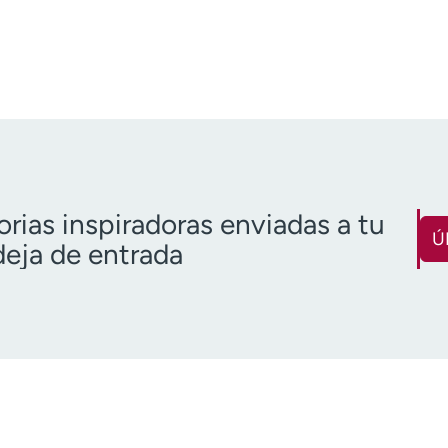
orias inspiradoras enviadas a tu
Ú
eja de entrada
Nombre
Apellido
(Obligatorio)
(O
Correo electrónico
Código pos
(obligatorio)
Descargo de responsabilidad 
o más de 18 años
Quiero recibir noticias de salu