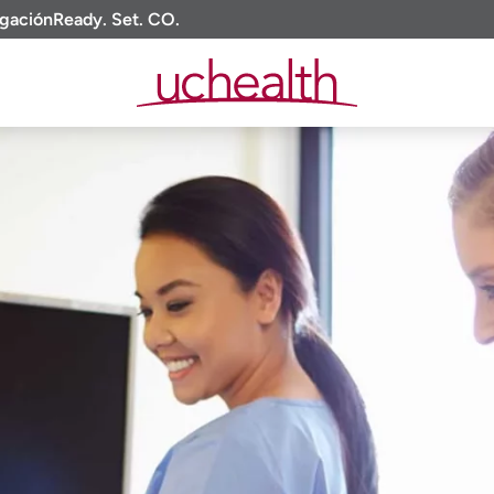
igación
Ready. Set. CO.