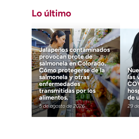
Lo último
Jalapeños contaminados
provocan brote de
salmonela en Colorado.
Cómo protegerse de la
Nue
salmonela y otras
las 
enfermedades
COV
transmitidas por los
hos
alimentos.
de 
5 de agosto de 2026
29 de