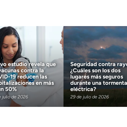
Quiero recibir noticias de salud en:
vo estudio revela que
Seguridad contra ray
vacunas contra la
¿Cuáles son los dos
ID-19 reducen las
lugares más seguros
pitalizaciones en más
durante una torment
un 50%
eléctrica?
 julio de 2026
29 de julio de 2026