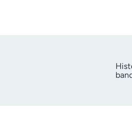
Hist
band
Teng