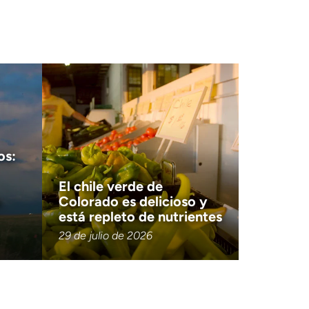
os:
El chile verde de
a
Colorado es delicioso y
está repleto de nutrientes
29 de julio de 2026