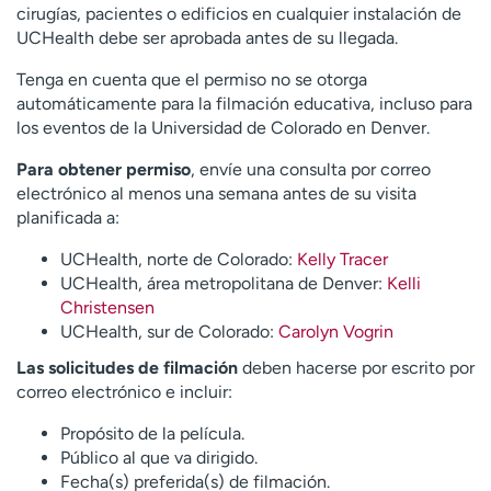
Ready. Set. CO.
Ensayos clínicos
cirugías, pacientes o edificios en cualquier instalación de
UCHealth debe ser aprobada antes de su llegada.
Empleados
Profesionales
Tenga en cuenta que el permiso no se otorga
Atención a medios de
Asistencia financiera
automáticamente para la filmación educativa, incluso para
comunicación
los eventos de la Universidad de Colorado en Denver.
Contáctenos
Noticias e historias
Para obtener permiso
, envíe una consulta por correo
electrónico al menos una semana antes de su visita
A
planificada a:
y
ú
UCHealth, norte de Colorado:
Kelly Tracer
d
UCHealth, área metropolitana de Denver:
Kelli
a
Christensen
m
UCHealth, sur de Colorado:
Carolyn Vogrin
e
a
Las solicitudes de filmación
deben hacerse por escrito por
e
correo electrónico e incluir:
n
Propósito de la película.
c
Público al que va dirigido.
o
Fecha(s) preferida(s) de filmación.
n