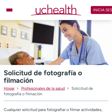
Omitir
y
INICIA SE
ver
contenido
Médicos
Especialidades
Ubicaciones
Programar cita
Atención de urgencia
virtual
Facturación y precios
Remisiones
Solicitud de fotografía o
Dar
Carreras
filmación
Inicie sesión en My Health Connection
Hogar
Profesionales de la salud
Solicitud de
fotografía o filmación
Acerca de UCHealth
Clases y eventos
Cualquier solicitud para fotografiar o filmar actividades,