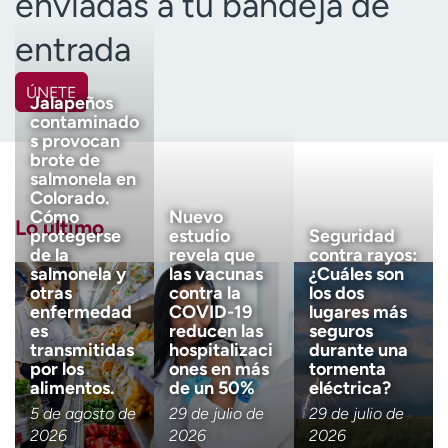
enviadas a tu bandeja de
entrada
ÚNETE
Jalapeños
contaminado
Nombre
(Obligatorio)
s provocan
brote de
salmonela en
Apellido
(Obligatorio)
Colorado.
Cómo
Nuevo
Lo último
protegerse
estudio
Seguridad
de la
revela que
contra rayos:
Correo electrónico
(obligatorio)
salmonela y
las vacunas
¿Cuáles son
otras
contra la
los dos
enfermedad
COVID-19
lugares más
es
reducen las
seguros
Código postal
(obligatorio)
transmitidas
hospitalizaci
durante una
por los
ones en más
tormenta
alimentos.
de un 50%
eléctrica?
Descargo de responsabilidad 
Tengo más de 18 años
5 de agosto de
29 de julio de
29 de julio de
2026
2026
2026
Quiero recibir noticias de salu