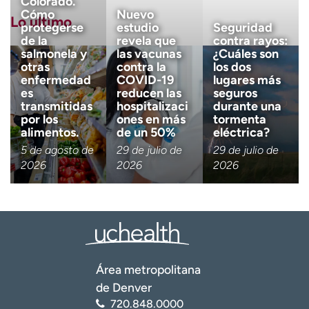
Colorado.
Cómo
Nuevo
Lo último
protegerse
estudio
Seguridad
de la
revela que
contra rayos:
Correo electrónico
(obligatorio)
salmonela y
las vacunas
¿Cuáles son
otras
contra la
los dos
enfermedad
COVID-19
lugares más
es
reducen las
seguros
Código postal
(obligatorio)
transmitidas
hospitalizaci
durante una
por los
ones en más
tormenta
alimentos.
de un 50%
eléctrica?
Descargo de responsabilidad 
Tengo más de 18 años
5 de agosto de
29 de julio de
29 de julio de
2026
2026
2026
Quiero recibir noticias de salu
Quiero recibir noticias de salud en:
Área metropolitana
de Denver
720.848.0000