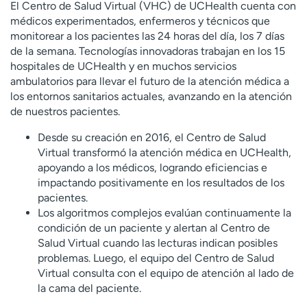
Ready. Set. CO.
Ensayos clínicos
El Centro de Salud Virtual (VHC) de UCHealth cuenta con
médicos experimentados, enfermeros y técnicos que
Empleados
Profesionales
monitorear a los pacientes las 24 horas del día, los 7 días
de la semana. Tecnologías innovadoras trabajan en los 15
Atención a medios de
Asistencia financiera
hospitales de UCHealth y en muchos servicios
comunicación
ambulatorios para llevar el futuro de la atención médica a
Contáctenos
Noticias e historias
los entornos sanitarios actuales, avanzando en la atención
de nuestros pacientes.
A
y
Desde su creación en 2016, el Centro de Salud
ú
Virtual transformó la atención médica en UCHealth,
d
apoyando a los médicos, logrando eficiencias e
a
impactando positivamente en los resultados de los
m
pacientes.
e
Los algoritmos complejos evalúan continuamente la
a
condición de un paciente y alertan al Centro de
e
Salud Virtual cuando las lecturas indican posibles
n
problemas. Luego, el equipo del Centro de Salud
c
Virtual consulta con el equipo de atención al lado de
o
la cama del paciente.
n