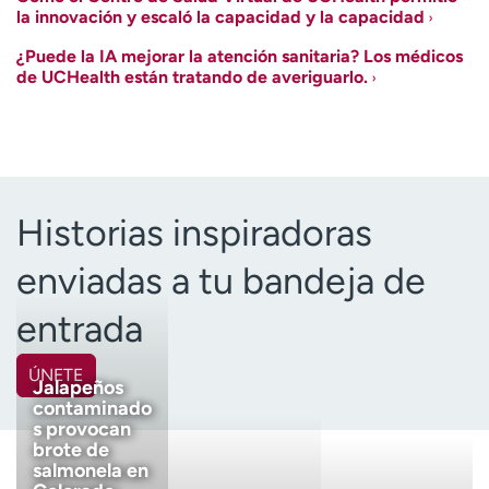
la innovación y escaló la capacidad y la capacidad
¿Puede la IA mejorar la atención sanitaria? Los médicos
de UCHealth están tratando de averiguarlo.
Historias inspiradoras
enviadas a tu bandeja de
entrada
ÚNETE
Jalapeños
contaminado
Nombre
(Obligatorio)
s provocan
brote de
salmonela en
Apellido
(Obligatorio)