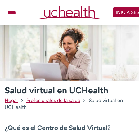
Omitir
y
INICIA SE
ver
contenido
Médicos
Especialidades
Ubicaciones
Programar cita
Atención de urgencia
virtual
Facturación y precios
Remisiones
Salud virtual en UCHealth
Dar
Carreras
Hogar
Profesionales de la salud
Salud virtual en
UCHealth
Inicie sesión en My Health Connection
¿Qué es el Centro de Salud Virtual?
Acerca de UCHealth
Clases y eventos