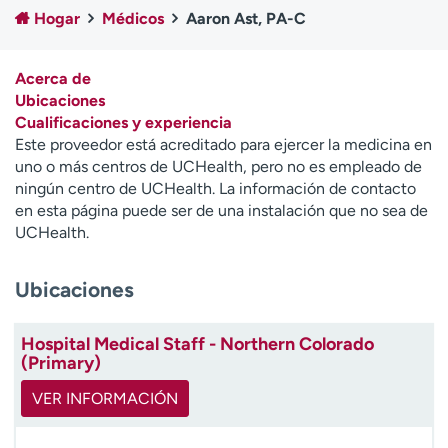
Ready. Set. CO.
Ensayos clínicos
Hogar
Médicos
Aaron Ast, PA-C
Empleados
Profesionales
Atención a medios de
Asistencia financiera
Acerca de
comunicación
Ubicaciones
Cualificaciones y experiencia
Contáctenos
Noticias e historias
Este proveedor está acreditado para ejercer la medicina en
uno o más centros de UCHealth, pero no es empleado de
A
ningún centro de UCHealth. La información de contacto
y
en esta página puede ser de una instalación que no sea de
ú
UCHealth.
d
a
Ubicaciones
m
e
a
Hospital Medical Staff - Northern Colorado
e
(Primary)
n
c
VER INFORMACIÓN
o
n