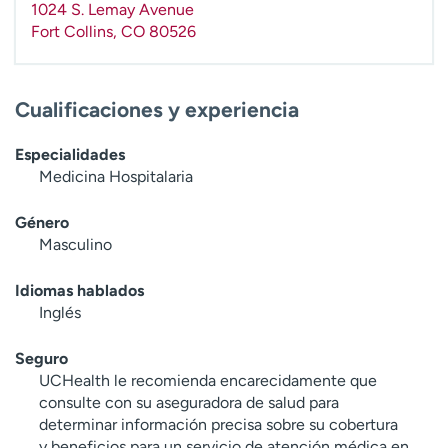
1024 S. Lemay Avenue
t
Fort Collins
,
CO
80526
r
a
r
Cualificaciones y experiencia
Especialidades
Medicina Hospitalaria
Género
Masculino
Idiomas hablados
Inglés
Seguro
UCHealth le recomienda encarecidamente que
consulte con su aseguradora de salud para
determinar información precisa sobre su cobertura
y beneficios para un servicio de atención médica en