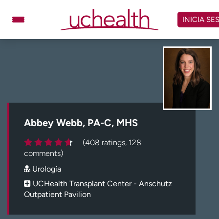
Omitir
y
INICIA SE
ver
contenido
Médicos
Especialidades
Ubicaciones
Programar cita
Atención de urgencia
virtual
Abbey Webb, PA-C, MHS
Facturación y precios
Remisiones
(408 ratings, 128
Dar
Carreras
comments)
Urología
Inicie sesión en My Health Connection
UCHealth Transplant Center - Anschutz
Outpatient Pavilion
Acerca de UCHealth
Clases y eventos