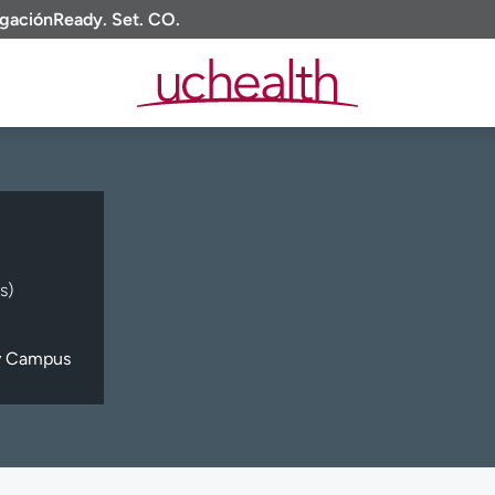
igación
Ready. Set. CO.
s)
y Campus