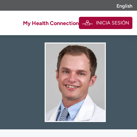
English
INICIA SESIÓN
My Health Connection