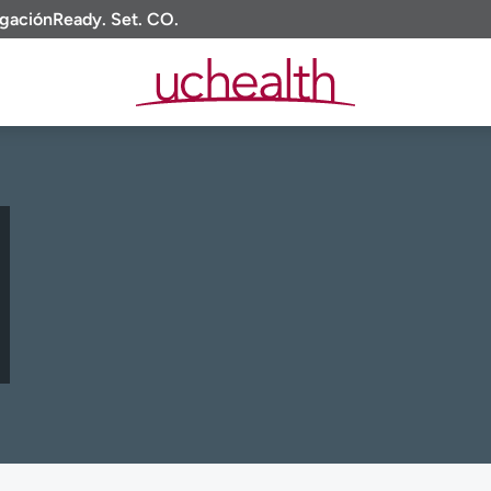
igación
Ready. Set. CO.