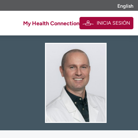
English
INICIA SESIÓN
My Health Connection