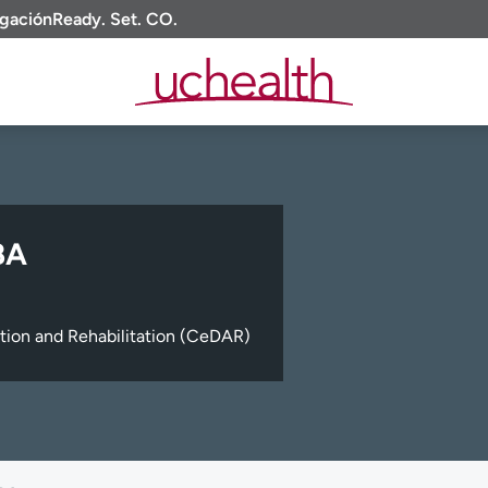
igación
Ready. Set. CO.
BA
ion and Rehabilitation (CeDAR)