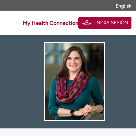
English
INICIA SESIÓN
My Health Connection