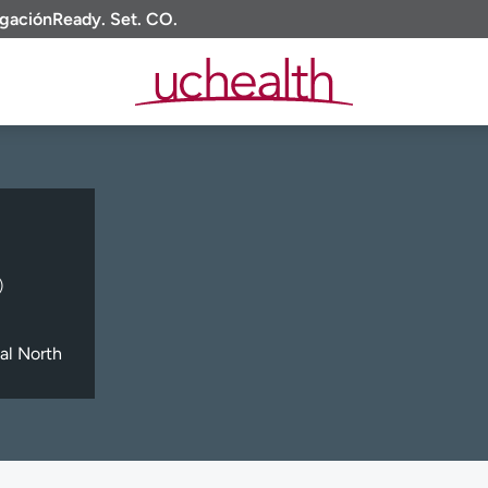
igación
Ready. Set. CO.
)
al North