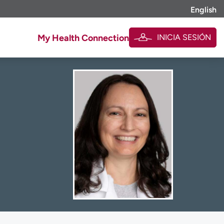
English
INICIA SESIÓN
My Health Connection