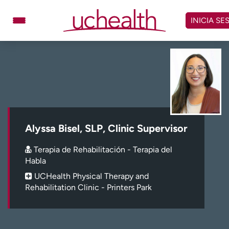
Omitir
y
INICIA SE
ver
contenido
Médicos
Especialidades
Ubicaciones
Programar cita
Atención de urgencia
virtual
Alyssa Bisel, SLP, Clinic Supervisor
Facturación y precios
Remisiones
Terapia de Rehabilitación - Terapia del
Dar
Carreras
Habla
UCHealth Physical Therapy and
Inicie sesión en My Health Connection
Rehabilitation Clinic - Printers Park
Acerca de UCHealth
Clases y eventos