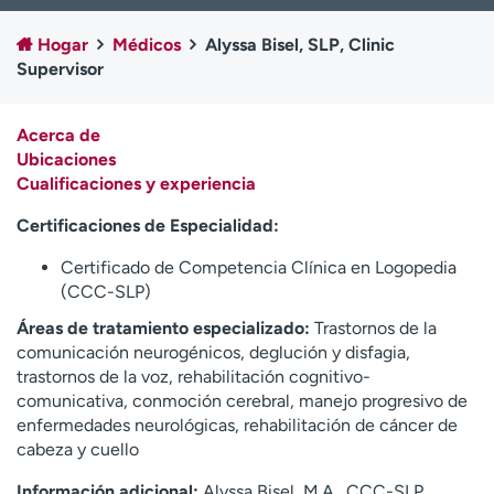
Ready. Set. CO.
Ensayos clínicos
Hogar
Médicos
Alyssa Bisel, SLP, Clinic
Empleados
Profesionales
Supervisor
Atención a medios de
Asistencia financiera
comunicación
Acerca de
Contáctenos
Noticias e historias
Ubicaciones
Cualificaciones y experiencia
A
y
Certificaciones de Especialidad:
ú
Certificado de Competencia Clínica en Logopedia
d
(CCC-SLP)
a
m
Áreas de tratamiento especializado:
Trastornos de la
e
comunicación neurogénicos, deglución y disfagia,
a
trastornos de la voz, rehabilitación cognitivo-
e
comunicativa, conmoción cerebral, manejo progresivo de
n
enfermedades neurológicas, rehabilitación de cáncer de
c
cabeza y cuello
o
n
Información adicional:
Alyssa Bisel, M.A., CCC-SLP,