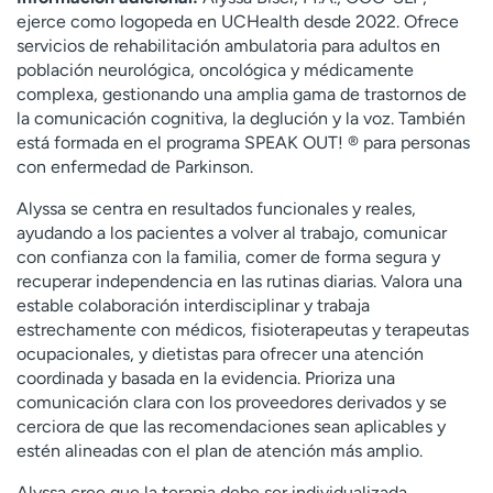
t
ejerce como logopeda en UCHealth desde 2022. Ofrece
r
servicios de rehabilitación ambulatoria para adultos en
a
población neurológica, oncológica y médicamente
r
complexa, gestionando una amplia gama de trastornos de
la comunicación cognitiva, la deglución y la voz. También
está formada en el programa SPEAK OUT! ® para personas
con enfermedad de Parkinson.
Alyssa se centra en resultados funcionales y reales,
ayudando a los pacientes a volver al trabajo, comunicar
con confianza con la familia, comer de forma segura y
recuperar independencia en las rutinas diarias. Valora una
estable colaboración interdisciplinar y trabaja
estrechamente con médicos, fisioterapeutas y terapeutas
ocupacionales, y dietistas para ofrecer una atención
coordinada y basada en la evidencia. Prioriza una
comunicación clara con los proveedores derivados y se
cerciora de que las recomendaciones sean aplicables y
estén alineadas con el plan de atención más amplio.
Alyssa cree que la terapia debe ser individualizada,