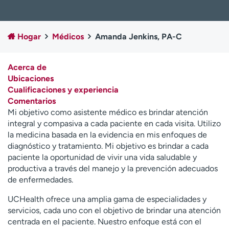
Ready. Set. CO.
Ensayos clínicos
Empleados
Profesionales
Hogar
Médicos
Amanda Jenkins, PA-C
Atención a medios de
Asistencia financiera
comunicación
Acerca de
Contáctenos
Noticias e historias
Ubicaciones
Cualificaciones y experiencia
A
Comentarios
y
Mi objetivo como asistente médico es brindar atención
ú
integral y compasiva a cada paciente en cada visita. Utilizo
d
la medicina basada en la evidencia en mis enfoques de
a
diagnóstico y tratamiento. Mi objetivo es brindar a cada
m
paciente la oportunidad de vivir una vida saludable y
e
productiva a través del manejo y la prevención adecuados
a
de enfermedades.
e
n
UCHealth ofrece una amplia gama de especialidades y
c
servicios, cada uno con el objetivo de brindar una atención
o
centrada en el paciente. Nuestro enfoque está con el
n