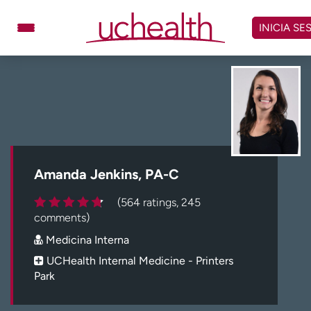
Omitir
y
INICIA SE
ver
contenido
Médicos
Especialidades
Ubicaciones
Programar cita
Atención de urgencia
virtual
Amanda Jenkins, PA-C
Facturación y precios
Remisiones
(564 ratings, 245
Dar
Carreras
comments)
Medicina Interna
Inicie sesión en My Health Connection
UCHealth Internal Medicine - Printers
Park
Acerca de UCHealth
Clases y eventos