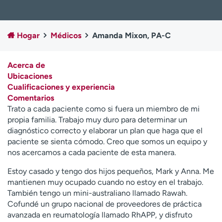
Ready. Set. CO.
Ensayos clínicos
Empleados
Profesionales
Hogar
Médicos
Amanda Mixon, PA-C
Atención a medios de
Asistencia financiera
comunicación
Acerca de
Contáctenos
Noticias e historias
Ubicaciones
Cualificaciones y experiencia
A
Comentarios
y
Trato a cada paciente como si fuera un miembro de mi
ú
propia familia. Trabajo muy duro para determinar un
d
diagnóstico correcto y elaborar un plan que haga que el
a
paciente se sienta cómodo. Creo que somos un equipo y
m
nos acercamos a cada paciente de esta manera.
e
a
Estoy casado y tengo dos hijos pequeños, Mark y Anna. Me
e
mantienen muy ocupado cuando no estoy en el trabajo.
n
También tengo un mini-australiano llamado Rawah.
c
Cofundé un grupo nacional de proveedores de práctica
o
avanzada en reumatología llamado RhAPP, y disfruto
n