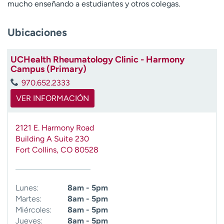
mucho enseñando a estudiantes y otros colegas.
t
r
a
Ubicaciones
r
UCHealth Rheumatology Clinic - Harmony
Campus (Primary)
970.652.2333
VER INFORMACIÓN
2121 E. Harmony Road
Building A Suite 230
Fort Collins
,
CO
80528
Lunes:
8am - 5pm
Martes:
8am - 5pm
Miércoles:
8am - 5pm
Jueves:
8am - 5pm