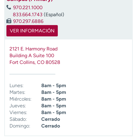
t
970.221.1000
r
833.664.1743
(Español)
a
970.297.6886
r
VER INFORMACIÓN
2121 E. Harmony Road
Building A Suite 100
Fort Collins
,
CO
80528
Lunes:
8am - 5pm
Martes:
8am - 5pm
Miércoles:
8am - 5pm
Jueves:
8am - 5pm
Viernes:
8am - 5pm
Sábado:
Cerrado
Domingo:
Cerrado