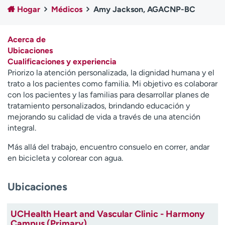
Ready. Set. CO.
Ensayos clínicos
Hogar
Médicos
Amy Jackson, AGACNP-BC
Empleados
Profesionales
Atención a medios de
Asistencia financiera
Acerca de
comunicación
Ubicaciones
Cualificaciones y experiencia
Contáctenos
Noticias e historias
Priorizo la atención personalizada, la dignidad humana y el
trato a los pacientes como familia. Mi objetivo es colaborar
A
con los pacientes y las familias para desarrollar planes de
y
tratamiento personalizados, brindando educación y
ú
mejorando su calidad de vida a través de una atención
d
integral.
a
m
Más allá del trabajo, encuentro consuelo en correr, andar
e
en bicicleta y colorear con agua.
a
e
Ubicaciones
n
c
o
UCHealth Heart and Vascular Clinic - Harmony
n
Campus (Primary)