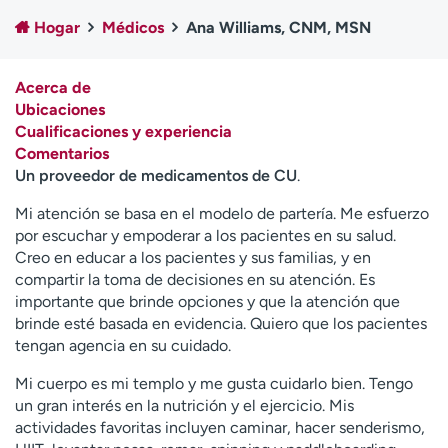
Ready. Set. CO.
Ensayos clínicos
Hogar
Médicos
Ana Williams, CNM, MSN
Empleados
Profesionales
Atención a medios de
Asistencia financiera
Acerca de
comunicación
Ubicaciones
Cualificaciones y experiencia
Contáctenos
Noticias e historias
Comentarios
Un proveedor de medicamentos de CU
.
A
y
Mi atención se basa en el modelo de partería. Me esfuerzo
ú
por escuchar y empoderar a los pacientes en su salud.
d
Creo en educar a los pacientes y sus familias, y en
a
compartir la toma de decisiones en su atención. Es
m
importante que brinde opciones y que la atención que
e
brinde esté basada en evidencia. Quiero que los pacientes
a
tengan agencia en su cuidado.
e
n
Mi cuerpo es mi templo y me gusta cuidarlo bien. Tengo
c
un gran interés en la nutrición y el ejercicio. Mis
o
actividades favoritas incluyen caminar, hacer senderismo,
n