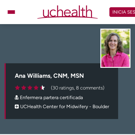
Omitir
y
INICIA SE
ver
contenido
Médicos
Especialidades
Ubicaciones
Programar cita
Atención de urgencia
virtual
Ana Williams, CNM, MSN
Facturación y precios
Remisiones
(30 ratings, 8 comments)
Dar
Carreras
Enfermera partera certificada
Inicie sesión en My Health Connection
UCHealth Center for Midwifery - Boulder
Acerca de UCHealth
Clases y eventos