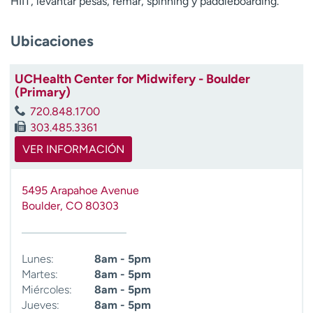
HIIT, levantar pesas, remar, spinning y paddleboarding.
t
r
Ubicaciones
a
r
UCHealth Center for Midwifery - Boulder
(Primary)
720.848.1700
303.485.3361
VER INFORMACIÓN
5495 Arapahoe Avenue
Boulder
,
CO
80303
Lunes:
8am - 5pm
Martes:
8am - 5pm
Miércoles:
8am - 5pm
Jueves:
8am - 5pm