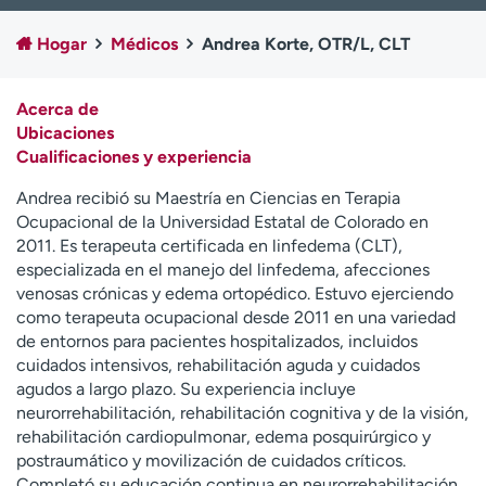
Ready. Set. CO.
Ensayos clínicos
Hogar
Médicos
Andrea Korte, OTR/L, CLT
Empleados
Profesionales
Atención a medios de
Asistencia financiera
comunicación
Acerca de
Ubicaciones
Contáctenos
Noticias e historias
Cualificaciones y experiencia
A
Andrea recibió su Maestría en Ciencias en Terapia
y
Ocupacional de la Universidad Estatal de Colorado en
ú
2011. Es terapeuta certificada en linfedema (CLT),
d
especializada en el manejo del linfedema, afecciones
a
venosas crónicas y edema ortopédico. Estuvo ejerciendo
m
como terapeuta ocupacional desde 2011 en una variedad
e
de entornos para pacientes hospitalizados, incluidos
a
cuidados intensivos, rehabilitación aguda y cuidados
e
agudos a largo plazo. Su experiencia incluye
n
neurorrehabilitación, rehabilitación cognitiva y de la visión,
c
rehabilitación cardiopulmonar, edema posquirúrgico y
o
postraumático y movilización de cuidados críticos.
n
Completó su educación continua en neurorrehabilitación,