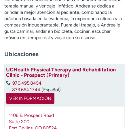
t
terapia manual y vendaje linfático. Andrea se dedica a
r
brindar la mejor atención al paciente, combinando la
a
práctica basada en la evidencia, la experiencia clínica y la
r
compasión inquebrantable. Fuera del trabajo, a Andrea le
gusta caminar, andar en bicicleta, cocinar, escuchar
música en tiempo real y viajar con su esposo.
Ubicaciones
UCHealth Physical Therapy and Rehabilitation
Clinic - Prospect (Primary)
970.495.8454
833.664.1744
(Español)
VER INFORMACIÓN
1106 E. Prospect Road
Suite 200
Fort Collins
,
CO
80524