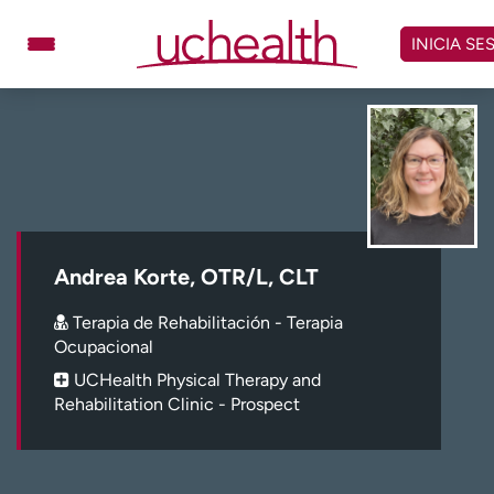
Omitir
y
INICIA SE
ver
contenido
Médicos
Especialidades
Ubicaciones
Programar cita
Atención de urgencia
virtual
Andrea Korte, OTR/L, CLT
Facturación y precios
Remisiones
Terapia de Rehabilitación - Terapia
Dar
Carreras
Ocupacional
UCHealth Physical Therapy and
Inicie sesión en My Health Connection
Rehabilitation Clinic - Prospect
Acerca de UCHealth
Clases y eventos