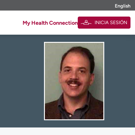
English
INICIA SESIÓN
My Health Connection