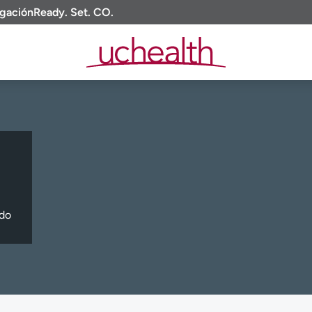
igación
Ready. Set. CO.
ado