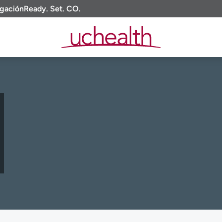
igación
Ready. Set. CO.