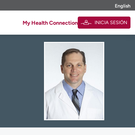
English
INICIA SESIÓN
My Health Connection