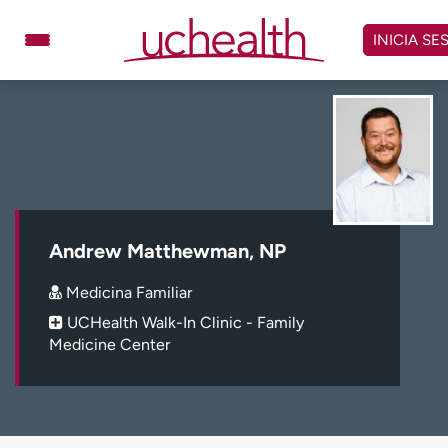
Omitir
y
INICIA SE
ver
contenido
Médicos
Especialidades
Ubicaciones
Programar cita
Atención de urgencia
virtual
Andrew Matthewman, NP
Facturación y precios
Remisiones
Medicina Familiar
Dar
Carreras
UCHealth Walk-In Clinic - Family
Medicine Center
Inicie sesión en My Health Connection
Acerca de UCHealth
Clases y eventos