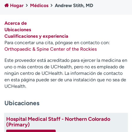
Ready. Set. CO.
Ensayos clínicos
Hogar
Médicos
Andrew Stith, MD
Empleados
Profesionales
Atención a medios de
Asistencia financiera
Acerca de
comunicación
Ubicaciones
Cualificaciones y experiencia
Contáctenos
Noticias e historias
Para concertar una cita, póngase en contacto con:
Orthopaedic & Spine Center of the Rockies
A
y
Este proveedor está acreditado para ejercer la medicina en
ú
uno o más centros de UCHealth, pero no es empleado de
d
ningún centro de UCHealth. La información de contacto
a
en esta página puede ser de una instalación que no sea de
m
UCHealth.
e
a
Ubicaciones
e
n
c
Hospital Medical Staff - Northern Colorado
o
(Primary)
n