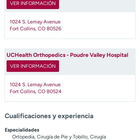
VER INFORMACIÓN
t
r
a
1024 S. Lemay Avenue
r
Fort Collins
,
CO
80526
UCHealth Orthopedics - Poudre Valley Hospital
VER INFORMACIÓN
1024 S. Lemay Avenue
Fort Collins
,
CO
80524
Cualificaciones y experiencia
Especialidades
Ortopedia, Cirugía de Pie y Tobillo, Cirugía