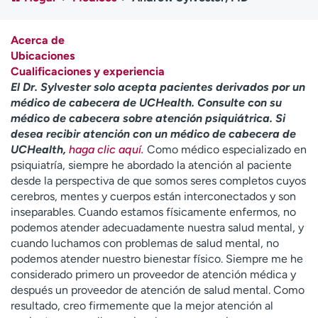
Ready. Set. CO.
Ensayos clínicos
Empleados
Profesionales
Acerca de
Atención a medios de
Asistencia financiera
Ubicaciones
comunicación
Cualificaciones y experiencia
El Dr. Sylvester solo acepta pacientes derivados por un
Contáctenos
Noticias e historias
médico de cabecera de UCHealth. Consulte con su
médico de cabecera sobre atención psiquiátrica. Si
A
desea recibir atención con un médico de cabecera de
y
UCHealth,
haga clic aquí.
Como médico especializado en
ú
psiquiatría, siempre he abordado la atención al paciente
d
desde la perspectiva de que somos seres completos cuyos
a
cerebros, mentes y cuerpos están interconectados y son
m
inseparables. Cuando estamos físicamente enfermos, no
e
podemos atender adecuadamente nuestra salud mental, y
a
cuando luchamos con problemas de salud mental, no
e
podemos atender nuestro bienestar físico. Siempre me he
n
considerado primero un proveedor de atención médica y
c
después un proveedor de atención de salud mental. Como
o
resultado, creo firmemente que la mejor atención al
n