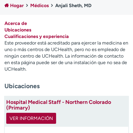
Ready. Set. CO.
Ensayos clínicos
Hogar
Médicos
Anjali Sheth, MD
Empleados
Profesionales
Atención a medios de
Asistencia financiera
Acerca de
comunicación
Ubicaciones
Cualificaciones y experiencia
Contáctenos
Noticias e historias
Este proveedor está acreditado para ejercer la medicina en
uno o más centros de UCHealth, pero no es empleado de
A
ningún centro de UCHealth. La información de contacto
y
en esta página puede ser de una instalación que no sea de
ú
UCHealth.
d
a
Ubicaciones
m
e
a
Hospital Medical Staff - Northern Colorado
e
(Primary)
n
c
VER INFORMACIÓN
o
n