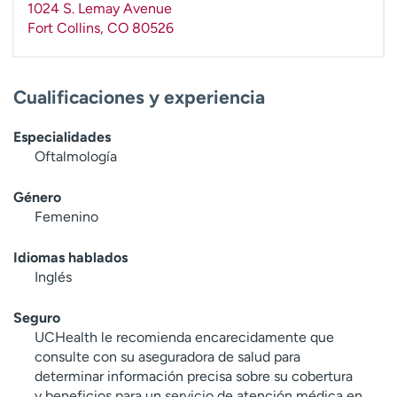
1024 S. Lemay Avenue
t
Fort Collins
,
CO
80526
r
a
r
Cualificaciones y experiencia
Especialidades
Oftalmología
Género
Femenino
Idiomas hablados
Inglés
Seguro
UCHealth le recomienda encarecidamente que
consulte con su aseguradora de salud para
determinar información precisa sobre su cobertura
y beneficios para un servicio de atención médica en